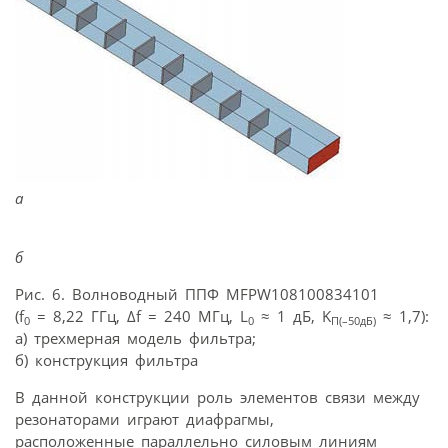
а
б
Рис. 6. Волноводный ППФ MFPW108100834101
(f
= 8,22 ГГц, Δf = 240 МГц, L
≈ 1 дБ, K
≈ 1,7):
0
0
П(–50дБ)
а) трехмерная модель фильтра;
б) конструкция фильтра
В данной конструкции роль элементов связи между
резонаторами играют диафрагмы,
расположенные параллельно силовым линиям