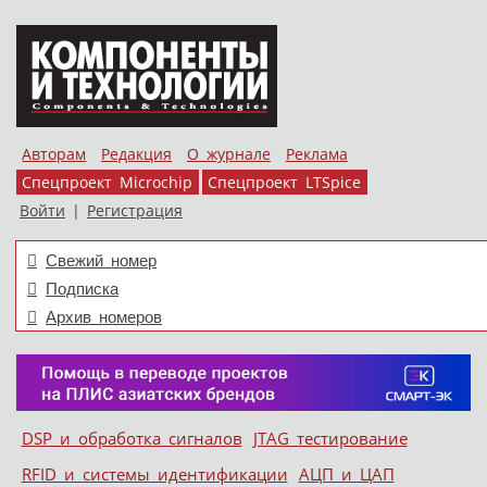
Авторам
Редакция
О журнале
Реклама
Спецпроект Microchip
Спецпроект LTSpice
Войти
|
Регистрация
Свежий номер
Подписка
Архив номеров
Skip to content
DSP и обработка сигналов
JTAG тестирование
Меню
RFID и системы идентификации
АЦП и ЦАП