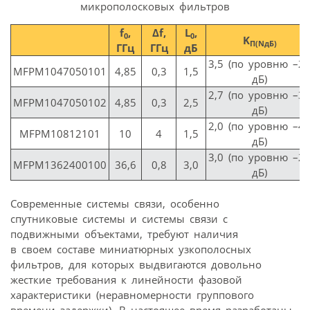
микрополосковых фильтров
f
,
Δf,
L
,
0
0
K
П(NдБ)
ГГц
ГГц
дБ
3,5 (по уровню –2
MFPM1047050101
4,85
0,3
1,5
дБ)
2,7 (по уровню –3
MFPM1047050102
4,85
0,3
2,5
дБ)
2,0 (по уровню –4
MFPM10812101
10
4
1,5
дБ)
3,0 (по уровню –2
MFPM1362400100
36,6
0,8
3,0
дБ)
Современные системы связи, особенно
спутниковые системы и системы связи с
подвижными объектами, требуют наличия
в своем составе миниатюрных узкополосных
фильтров, для которых выдвигаются довольно
жесткие требования к линейности фазовой
характеристики (неравномерности группового