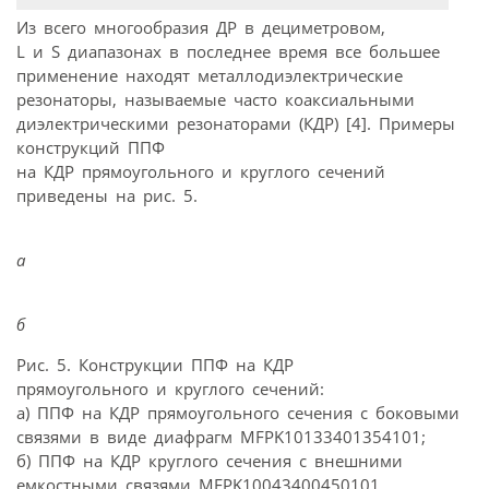
Из всего многообразия ДР в дециметровом,
L и S диапазонах в последнее время все большее
применение находят металлодиэлектрические
резонаторы, называемые часто коаксиальными
диэлектрическими резонаторами (КДР) [4]. Примеры
конструкций ППФ
на КДР прямоугольного и круглого сечений
приведены на рис. 5.
а
б
Рис. 5. Конструкции ППФ на КДР
прямоугольного и круглого сечений:
а) ППФ на КДР прямоугольного сечения с боковыми
связями в виде диафрагм MFPK10133401354101;
б) ППФ на КДР круглого сечения с внешними
емкостными связями MFPK10043400450101