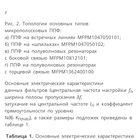
г
Рис. 2. Топологии основных типов
микрополосковых ППФ:
а) ППФ на встречных линиях MFPM1047050101;
б) ППФ на «шпильках» MFPM1047050102;
в) ППФ на полуволновых резонаторах
с боковой связью MFPM10812101;
г) ППФ на полуволновых резонаторах
с торцевой связью MFPM1362400100
Основные электрические характеристики
данных фильтров (центральная частота настройки
f
,
0
ширина полосы пропускания Δ
f
,
затухание на центральной частоте
L
и коэффициент
0
прямоугольности по уровню
N
д
Б K
), а также размеры подложек приведены в
П(N
д
Б)
таблице 1.
Таблица 1.
Основные электрические характеристики