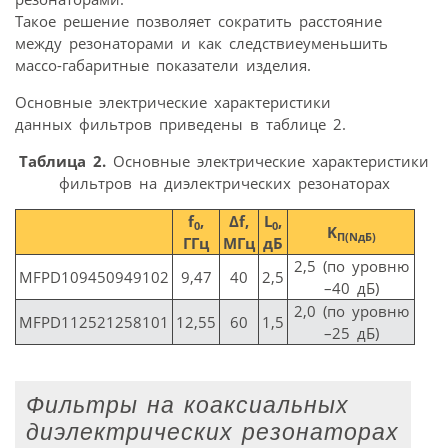
Такое решение позволяет сократить расстояние
между резонаторами и как следствиеуменьшить
массо-габаритные показатели изделия.
Основные электрические характеристики
данных фильтров приведены в таблице 2.
Таблица 2.
Основные электрические характеристики
фильтров на диэлектрических резонаторах
f
,
Δf,
L
,
0
0
K
П(NдБ)
ГГц
МГц
дБ
2,5 (по уровню
MFPD109450949102
9,47
40
2,5
–40 дБ)
2,0 (по уровню
MFPD112521258101
12,55
60
1,5
–25 дБ)
Фильтры на коаксиальных
диэлектрических резонаторах