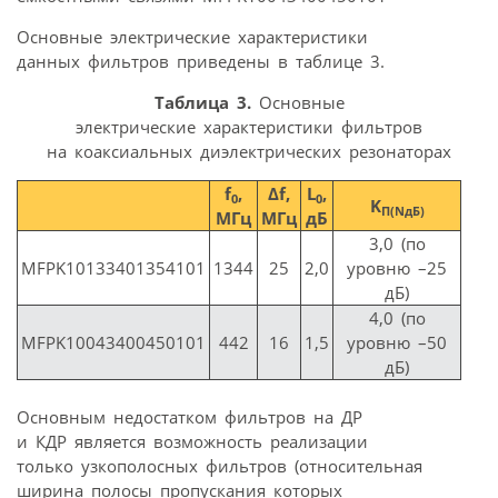
Основные электрические характеристики
данных фильтров приведены в таблице 3.
Таблица 3.
Основные
электрические характеристики фильтров
на коаксиальных диэлектрических резонаторах
f
,
Δf,
L
,
0
0
K
П(NдБ)
МГц
МГц
дБ
3,0 (по
MFPK10133401354101
1344
25
2,0
уровню –25
дБ)
4,0 (по
MFPK10043400450101
442
16
1,5
уровню –50
дБ)
Основным недостатком фильтров на ДР
и КДР является возможность реализации
только узкополосных фильтров (относительная
ширина полосы пропускания которых