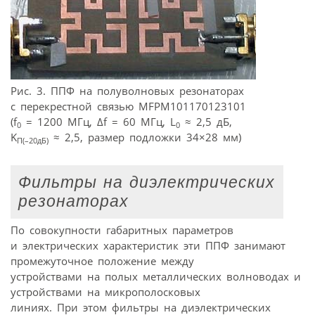
Рис. 3. ППФ на полуволновых резонаторах
с перекрестной связью MFPM101170123101
(f
= 1200 МГц, Δf = 60 МГц, L
≈ 2,5 дБ,
0
0
K
≈ 2,5, размер подложки 34×28 мм)
П(–20дБ)
Фильтры на диэлектрических
резонаторах
По совокупности габаритных параметров
и электрических характеристик эти ППФ занимают
промежуточное положение между
устройствами на полых металлических волноводах и
устройствами на микрополосковых
линиях. При этом фильтры на диэлектрических