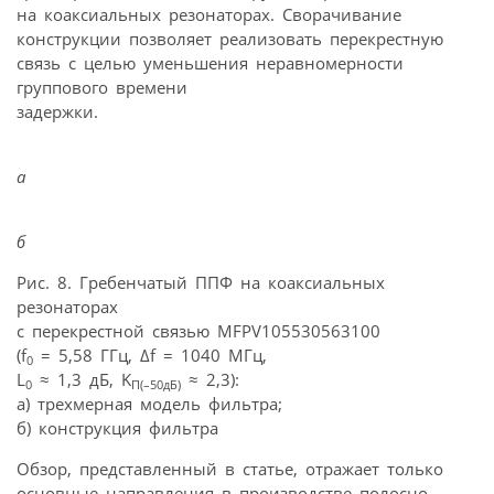
на коаксиальных резонаторах. Сворачивание
конструкции позволяет реализовать перекрестную
связь с целью уменьшения неравномерности
группового времени
задержки.
а
б
Рис. 8. Гребенчатый ППФ на коаксиальных
резонаторах
с перекрестной связью MFPV105530563100
(f
= 5,58 ГГц, Δf = 1040 МГц,
0
L
≈ 1,3 дБ, K
≈ 2,3):
0
П(–50дБ)
а) трехмерная модель фильтра;
б) конструкция фильтра
Обзор, представленный в статье, отражает только
основные направления в производстве полосно-